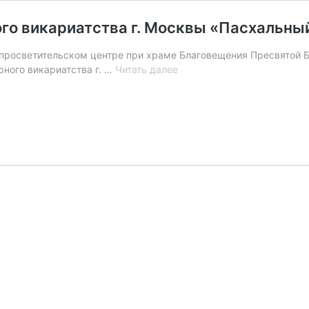
о викариатства г. Москвы «Пасхальный
 просветительском центре при храме Благовещения Пресвятой 
Фестиваль
ного викариатства г. …
Читать далее
Воскресных
школ
Северного
викариатства
г.
Москвы
«Пасхальный
голубь».